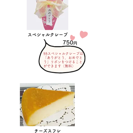
スペシャルクレープ
55
750
円
55スペシャルクレープは
「ありがとう、おめでと
う」リボンをつけること
ができます（無料）
チーズスフレ
56